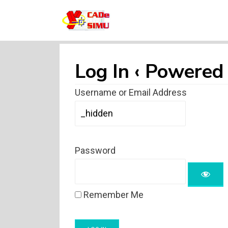
CADE SIMU
Web sobre el programa Cade Simu, el
mejor software de creacion de circuitos
electronicos de internet
Log In ‹ Powere
Username or Email Address
Password
Remember Me