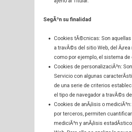
ajeno al Titular.
SegÃºn su finalidad
Cookies tÃ©cnicas: Son aquellas 
a travÃ©s del sitio Web, del Ã¡rea 
como por ejemplo, el sistema de 
Cookies de personalizaciÃ³n: Son
Servicio con algunas caracterÃ­st
de una serie de criterios establec
el tipo de navegador a travÃ©s de
Cookies de anÃ¡lisis o mediciÃ³n: 
por terceros, permiten cuantificar
mediciÃ³n y anÃ¡lisis estadÃ­stico