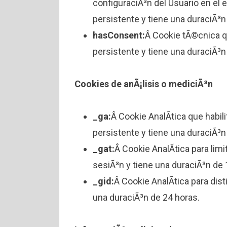
configuraciÃ³n del Usuario en el 
persistente y tiene una duraciÃ³n
hasConsent:
Â Cookie tÃ©cnica q
persistente y tiene una duraciÃ³n
Cookies de anÃ¡lisis o mediciÃ³n
_ga:
Â Cookie AnalÃ­tica que habili
persistente y tiene una duraciÃ³n
_gat:
Â Cookie AnalÃ­tica para lim
sesiÃ³n y tiene una duraciÃ³n de 
_gid:
Â Cookie AnalÃ­tica para dist
una duraciÃ³n de 24 horas.