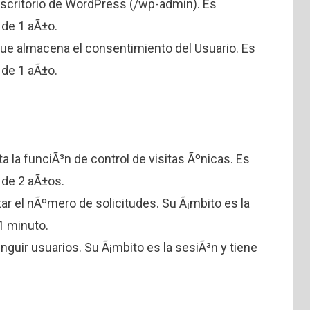
escritorio de WordPress (/wp-admin). Es
 de 1 aÃ±o.
ue almacena el consentimiento del Usuario. Es
 de 1 aÃ±o.
ta la funciÃ³n de control de visitas Ãºnicas. Es
 de 2 aÃ±os.
itar el nÃºmero de solicitudes. Su Ã¡mbito es la
1 minuto.
inguir usuarios. Su Ã¡mbito es la sesiÃ³n y tiene