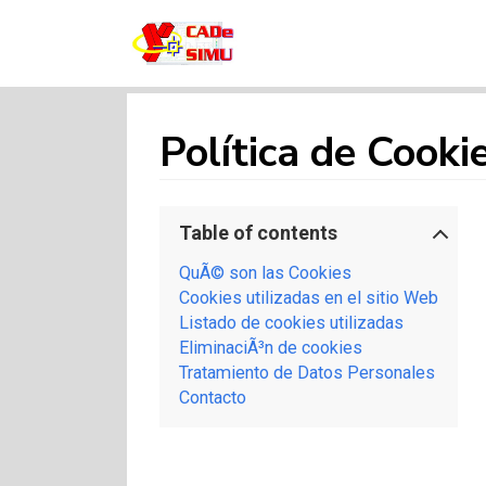
CADE SIMU
Web sobre el programa Cade Simu, el
mejor software de creacion de circuitos
electronicos de internet
Política de Cooki
Table of contents
QuÃ© son las Cookies
Cookies utilizadas en el sitio Web
Listado de cookies utilizadas
EliminaciÃ³n de cookies
Tratamiento de Datos Personales
Contacto