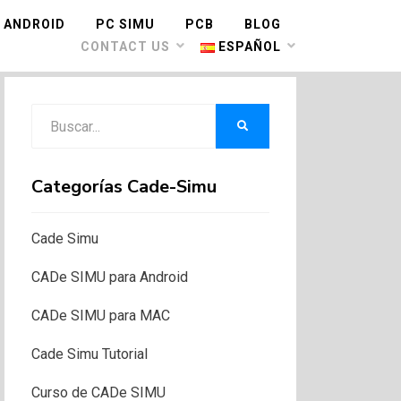
ANDROID
PC SIMU
PCB
BLOG
CONTACT US
ESPAÑOL
Buscar:
BUSCAR
Categorías Cade-Simu
Cade Simu
CADe SIMU para Android
CADe SIMU para MAC
Cade Simu Tutorial
Curso de CADe SIMU