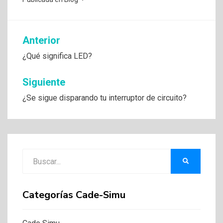
Navegación
Anterior
de
¿Qué significa LED?
entradas
Siguiente
¿Se sigue disparando tu interruptor de circuito?
Buscar:
BUSCAR
Categorías Cade-Simu